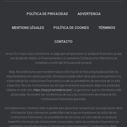
POLÍTICA DE PRIVACIDAD
ADVERTENCIA
MENTIONS LÉGALES
POLÍTICA DE COOKIES
TÉRMINOS
CONTACTO
Aviso: En ningún caso solicitamos un pago para proporcionar un producto financiero, ya sea
una tarjeta de crédito, un financiamiento o un préstamo. Si esto ocurre, infórmanos de
inmediato a través del formulario de contacto.
Nota: Nos esforzamos por mantener toda la información lo más actualizada posible. Es
importante tener en cuenta que esta información puede diferir de la que se encuentra en los
sitios web de las instituciones financieras y/o de los proveedores de servicios de un sitio
específico. Para las instituciones con las que no tenemos asociación, todos los productos
listados en este sitio,
https://esp.jornalmateria.com/
, no garantizan que la información esté
actualizada. No olvides leer los términos de uso y las condiciones de compra de las
instituciones financieras que elijas.
Consideraciones: Hacemos todo lo posible para garantizar la exactitud y la actualización de la
información. Esta información puede diferir de la que se muestra en los sitios de las
instituciones financieras, los proveedores de servicios o el sitio web de un producto
específico. En el caso de instituciones no asociadas, todos los productos financieros se
presentan sin garantía de que la información esté actualizada. Cuando elijas tu oferta,