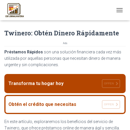
T
O
G
Twinero: Obtén Dinero Rápidamente
G
L
E
Ads
N
Préstamos Rápidos
son una solución financiera cada vez más
A
utilizada por aquellas personas que necesitan dinero de manera
V
I
urgente y sin complicaciones.
G
A
T
Transforma tu hogar hoy
OFFEN
I
O
N
Obtén el crédito que necesitas
OFFEN
En este artículo, exploraremos los beneficios del servicio de
Twinero, que ofrece préstamos online de manera ágil y sencilla.