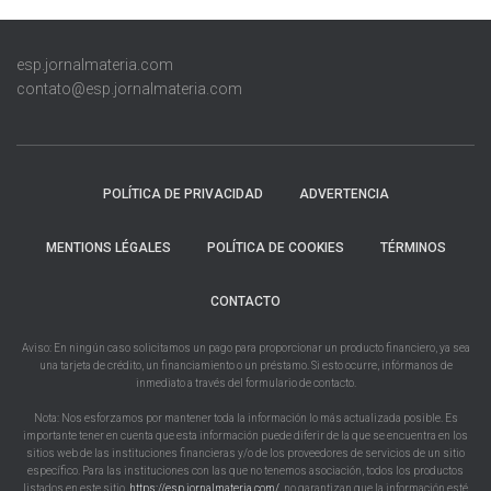
esp.jornalmateria.com
contato@esp.jornalmateria.com
POLÍTICA DE PRIVACIDAD
ADVERTENCIA
MENTIONS LÉGALES
POLÍTICA DE COOKIES
TÉRMINOS
CONTACTO
Aviso: En ningún caso solicitamos un pago para proporcionar un producto financiero, ya sea
una tarjeta de crédito, un financiamiento o un préstamo. Si esto ocurre, infórmanos de
inmediato a través del formulario de contacto.
Nota: Nos esforzamos por mantener toda la información lo más actualizada posible. Es
importante tener en cuenta que esta información puede diferir de la que se encuentra en los
sitios web de las instituciones financieras y/o de los proveedores de servicios de un sitio
específico. Para las instituciones con las que no tenemos asociación, todos los productos
listados en este sitio,
https://esp.jornalmateria.com/
, no garantizan que la información esté