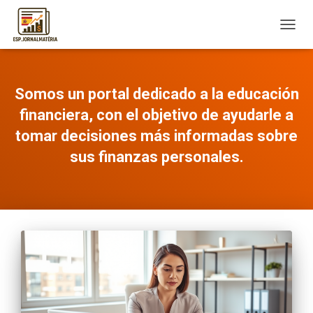
TOGG
NAVIG
Somos un portal dedicado a la educación
financiera, con el objetivo de ayudarle a
tomar decisiones más informadas sobre
sus finanzas personales.