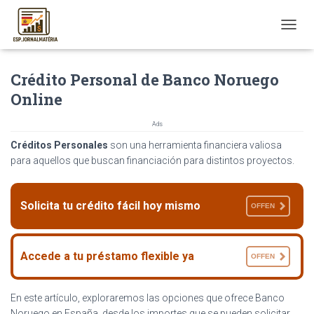
T
O
G
Crédito Personal de Banco Noruego
G
L
Online
E
N
Ads
A
V
Créditos Personales
son una herramienta financiera valiosa
I
para aquellos que buscan financiación para distintos proyectos.
G
A
T
Solicita tu crédito fácil hoy mismo
OFFEN
I
O
N
Accede a tu préstamo flexible ya
OFFEN
En este artículo, exploraremos las opciones que ofrece Banco
Noruego en España, desde los importes que se pueden solicitar