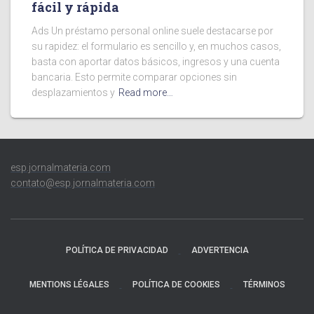
fácil y rápida
Ads Un préstamo personal online suele destacarse por
su rapidez: el formulario es sencillo y, en muchos casos,
basta con aportar datos básicos, ingresos y una cuenta
bancaria. Esto permite comparar opciones sin
desplazamientos y
Read more…
esp.jornalmateria.com
contato@esp.jornalmateria.com
POLÍTICA DE PRIVACIDAD
ADVERTENCIA
MENTIONS LÉGALES
POLÍTICA DE COOKIES
TÉRMINOS