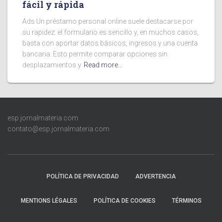
fácil y rápida
Ads Un préstamo personal online suele destacarse por
su rapidez: el formulario es sencillo y, en muchos casos,
basta con aportar datos básicos, ingresos y una cuenta
bancaria. Esto permite comparar opciones sin
desplazamientos y
Read more…
esp.jornalmateria.com
contato@esp.jornalmateria.com
POLÍTICA DE PRIVACIDAD
ADVERTENCIA
MENTIONS LÉGALES
POLÍTICA DE COOKIES
TÉRMINOS