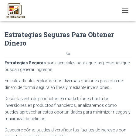
T
O
G
Estrategias Seguras Para Obtener
G
L
Dinero
E
N
Ads
A
V
Estrategias Seguras
son esenciales para aquellas personas que
I
buscan generar ingresos.
G
A
En este artículo, exploraremos diversas opciones para obtener
T
dinero de forma segura en línea y mediante inversiones.
I
O
Desde la venta de productos en marketplaces hasta las
N
inversiones en productos financieros, analizaremos cómo
puedes aprovechar estas oportunidades para minimizar riesgos y
maximizar beneficios.
Descubre cómo puedes diversificar tus fuentes de ingresos con