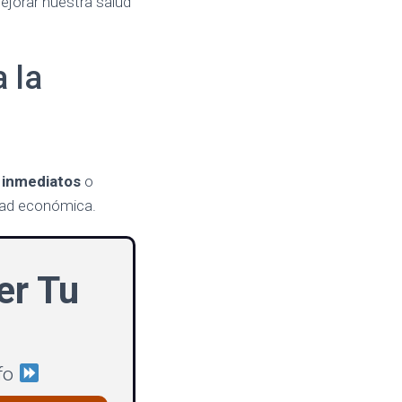
jorar nuestra salud
 la
 inmediatos
o
dad económica.
er Tu
nfo