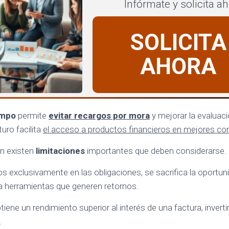
Infórmate y solicita a
SOLICITA
AHORA
empo
permite
evitar recargos por mora
y mejorar la evaluació
turo facilita
el acceso a productos financieros en mejores co
n existen
limitaciones
importantes que deben considerarse.
os exclusivamente en las obligaciones, se sacrifica la oportun
 a herramientas que generen retornos.
tiene un rendimiento superior al interés de una factura, inverti
.