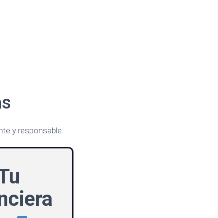
as
nte y responsable.
Tu
nciera