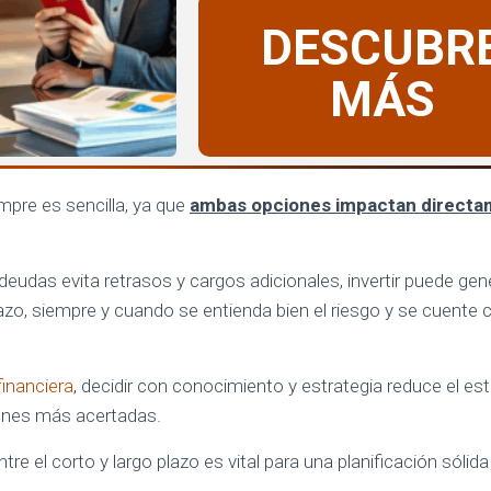
DESCUBR
MÁS
mpre es sencilla, ya que
ambas opciones impactan directam
deudas evita retrasos y cargos adicionales, invertir puede ge
lazo, siempre y cuando se entienda bien el riesgo y se cuente 
inanciera
, decidir con conocimiento y estrategia reduce el est
ones más acertadas.
entre el corto y largo plazo es vital para una planificación sólida