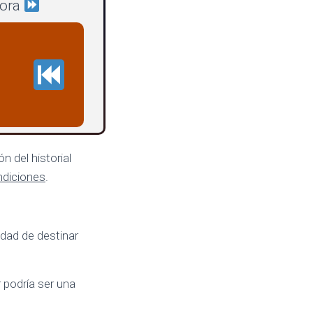
hora
n del historial
ndiciones
.
idad de destinar
r podría ser una