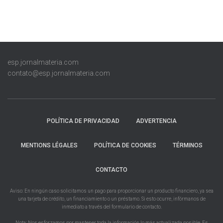
esp.jornalmateria.com
contato@esp.jornalmateria.com
POLÍTICA DE PRIVACIDAD
ADVERTENCIA
MENTIONS LÉGALES
POLÍTICA DE COOKIES
TÉRMINOS
CONTACTO
Aviso: En ningún caso solicitamos un pago para proporcionar un producto financiero, ya sea
una tarjeta de crédito, un financiamiento o un préstamo. Si esto ocurre, infórmanos de
inmediato a través del formulario de contacto.
Nota: Nos esforzamos por mantener toda la información lo más actualizada posible. Es