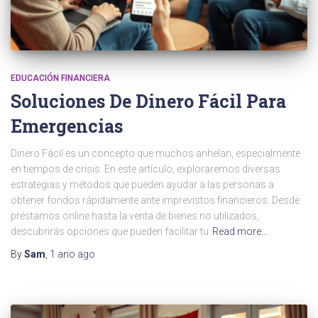
EDUCACIÓN FINANCIERA
Soluciones De Dinero Fácil Para
Emergencias
Dinero Fácil es un concepto que muchos anhelan, especialmente
en tiempos de crisis. En este artículo, exploraremos diversas
estrategias y métodos que pueden ayudar a las personas a
obtener fondos rápidamente ante imprevistos financieros. Desde
préstamos online hasta la venta de bienes no utilizados,
descubrirás opciones que pueden facilitar tu
Read more…
By
Sam
,
1 ano
ago