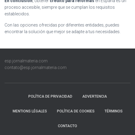
En conclusión
, obtener
crédito para reformas
en España es un
proceso accesible, siempre que se cumplan los requisitos
establecidos.
Con las opciones ofrecidas por diferentes entidades, puedes
encontrar la solución que mejor se adapte a tus necesidades.
esp.jornalmateria.com
contato@esp.jornalmateria.com
POLÍTICA DE PRIVACIDAD
ADVERTENCIA
MENTIONS LÉGALES
POLÍTICA DE COOKIES
TÉRMINOS
CONTACTO