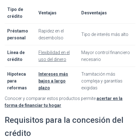
Tipo de
Ventajas
Desventajas
crédito
Préstamo
Rapidez en el
Tipo de interés más alto
personal
desembolso
Línea de
Flexibilidad en el
Mayor control financiero
crédito
uso del dinero
necesario
Hipoteca
Intereses más
Tramitación más
para
bajos a largo
compleja y garantías
reformas
plazo
exigidas
Conocer y comparar estos productos permite
acertar en la
forma de financiar tu hogar
Requisitos para la concesión del
crédito