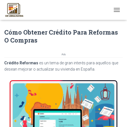
T
O
G
Cómo Obtener Crédito Para Reformas
G
L
O Compras
E
N
A
Ads
V
Crédito Reformas
es un tema de gran interés para aquellos que
I
G
desean mejorar o actualizar su vivienda en España.
A
T
I
O
N