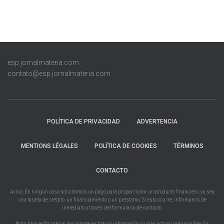
esp.jornalmateria.com
contato@esp.jornalmateria.com
POLÍTICA DE PRIVACIDAD
ADVERTENCIA
MENTIONS LÉGALES
POLÍTICA DE COOKIES
TÉRMINOS
CONTACTO
Aviso: En ningún caso solicitamos un pago para proporcionar un producto financiero, ya sea
una tarjeta de crédito, un financiamiento o un préstamo. Si esto ocurre, infórmanos de
inmediato a través del formulario de contacto.
Nota: Nos esforzamos por mantener toda la información lo más actualizada posible. Es