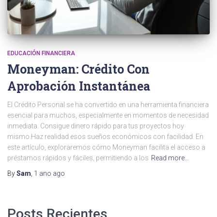
EDUCACIÓN FINANCIERA
Moneyman: Crédito Con
Aprobación Instantánea
El Crédito Personal se ha convertido en una herramienta financiera
esencial para muchos, especialmente en momentos de necesidad
inmediata. Consigue dinero rápido para tus proyectos hoy
mismo.Haz realidad esos sueños económicos con facilidad. En
este artículo, exploraremos cómo Moneyman facilita el acceso a
préstamos rápidos y fáciles, permitiendo a los
Read more…
By
Sam
,
1 ano
ago
Posts Recientes