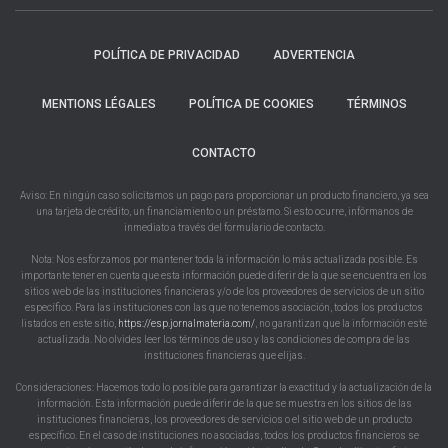
POLÍTICA DE PRIVACIDAD
ADVERTENCIA
MENTIONS LÉGALES
POLÍTICA DE COOKIES
TÉRMINOS
CONTACTO
Aviso: En ningún caso solicitamos un pago para proporcionar un producto financiero, ya sea
una tarjeta de crédito, un financiamiento o un préstamo. Si esto ocurre, infórmanos de
inmediato a través del formulario de contacto.
Nota: Nos esforzamos por mantener toda la información lo más actualizada posible. Es
importante tener en cuenta que esta información puede diferir de la que se encuentra en los
sitios web de las instituciones financieras y/o de los proveedores de servicios de un sitio
específico. Para las instituciones con las que no tenemos asociación, todos los productos
listados en este sitio,
https://esp.jornalmateria.com/
, no garantizan que la información esté
actualizada. No olvides leer los términos de uso y las condiciones de compra de las
instituciones financieras que elijas.
Consideraciones: Hacemos todo lo posible para garantizar la exactitud y la actualización de la
información. Esta información puede diferir de la que se muestra en los sitios de las
instituciones financieras, los proveedores de servicios o el sitio web de un producto
específico. En el caso de instituciones no asociadas, todos los productos financieros se