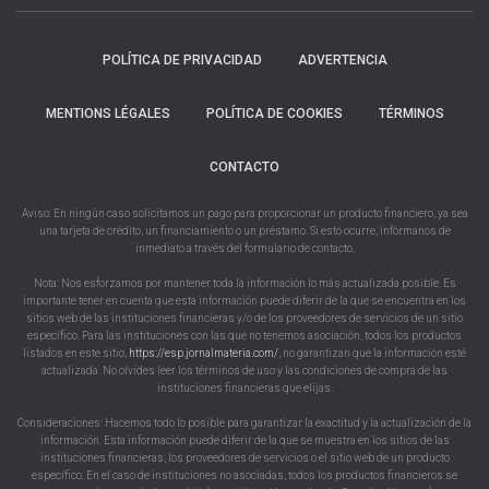
POLÍTICA DE PRIVACIDAD
ADVERTENCIA
MENTIONS LÉGALES
POLÍTICA DE COOKIES
TÉRMINOS
CONTACTO
Aviso: En ningún caso solicitamos un pago para proporcionar un producto financiero, ya sea
una tarjeta de crédito, un financiamiento o un préstamo. Si esto ocurre, infórmanos de
inmediato a través del formulario de contacto.
Nota: Nos esforzamos por mantener toda la información lo más actualizada posible. Es
importante tener en cuenta que esta información puede diferir de la que se encuentra en los
sitios web de las instituciones financieras y/o de los proveedores de servicios de un sitio
específico. Para las instituciones con las que no tenemos asociación, todos los productos
listados en este sitio,
https://esp.jornalmateria.com/
, no garantizan que la información esté
actualizada. No olvides leer los términos de uso y las condiciones de compra de las
instituciones financieras que elijas.
Consideraciones: Hacemos todo lo posible para garantizar la exactitud y la actualización de la
información. Esta información puede diferir de la que se muestra en los sitios de las
instituciones financieras, los proveedores de servicios o el sitio web de un producto
específico. En el caso de instituciones no asociadas, todos los productos financieros se