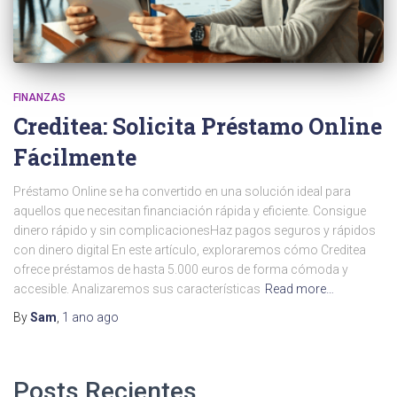
FINANZAS
Creditea: Solicita Préstamo Online
Fácilmente
Préstamo Online se ha convertido en una solución ideal para
aquellos que necesitan financiación rápida y eficiente. Consigue
dinero rápido y sin complicacionesHaz pagos seguros y rápidos
con dinero digital En este artículo, exploraremos cómo Creditea
ofrece préstamos de hasta 5.000 euros de forma cómoda y
accesible. Analizaremos sus características
Read more…
By
Sam
,
1 ano
ago
Posts Recientes