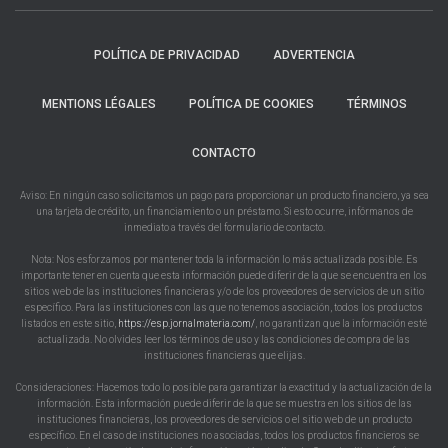
POLÍTICA DE PRIVACIDAD
ADVERTENCIA
MENTIONS LÉGALES
POLÍTICA DE COOKIES
TÉRMINOS
CONTACTO
Aviso: En ningún caso solicitamos un pago para proporcionar un producto financiero, ya sea
una tarjeta de crédito, un financiamiento o un préstamo. Si esto ocurre, infórmanos de
inmediato a través del formulario de contacto.
Nota: Nos esforzamos por mantener toda la información lo más actualizada posible. Es
importante tener en cuenta que esta información puede diferir de la que se encuentra en los
sitios web de las instituciones financieras y/o de los proveedores de servicios de un sitio
específico. Para las instituciones con las que no tenemos asociación, todos los productos
listados en este sitio,
https://esp.jornalmateria.com/
, no garantizan que la información esté
actualizada. No olvides leer los términos de uso y las condiciones de compra de las
instituciones financieras que elijas.
Consideraciones: Hacemos todo lo posible para garantizar la exactitud y la actualización de la
información. Esta información puede diferir de la que se muestra en los sitios de las
instituciones financieras, los proveedores de servicios o el sitio web de un producto
específico. En el caso de instituciones no asociadas, todos los productos financieros se