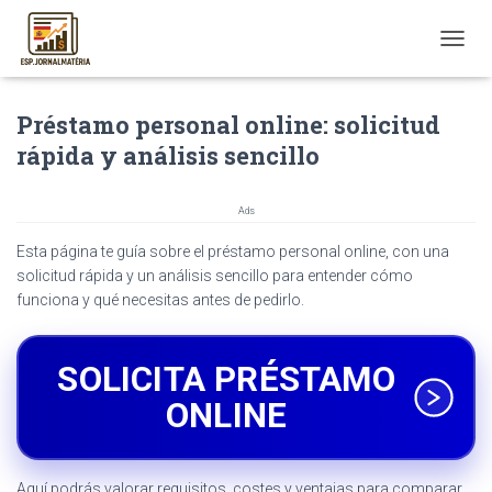
T
O
G
Préstamo personal online: solicitud
G
L
rápida y análisis sencillo
E
N
A
Ads
V
I
Esta página te guía sobre el préstamo personal online, con una
G
solicitud rápida y un análisis sencillo para entender cómo
A
funciona y qué necesitas antes de pedirlo.
T
I
O
SOLICITA PRÉSTAMO
N
ONLINE
Aquí podrás valorar requisitos, costes y ventajas para comparar