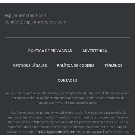
esp.jornalmateria.com
contato@esp.jornalmateria.com
POLÍTICA DE PRIVACIDAD
ADVERTENCIA
MENTIONS LÉGALES
POLÍTICA DE COOKIES
TÉRMINOS
CONTACTO
Aviso: En ningún caso solicitamos un pago para proporcionar un producto financiero, ya sea
una tarjeta de crédito, un financiamiento o un préstamo. Si esto ocurre, infórmanos de
inmediato a través del formulario de contacto.
Nota: Nos esforzamos por mantener toda la información lo más actualizada posible. Es
importante tener en cuenta que esta información puede diferir de la que se encuentra en los
sitios web de las instituciones financieras y/o de los proveedores de servicios de un sitio
específico. Para las instituciones con las que no tenemos asociación, todos los productos
listados en este sitio,
https://esp.jornalmateria.com/
, no garantizan que la información esté