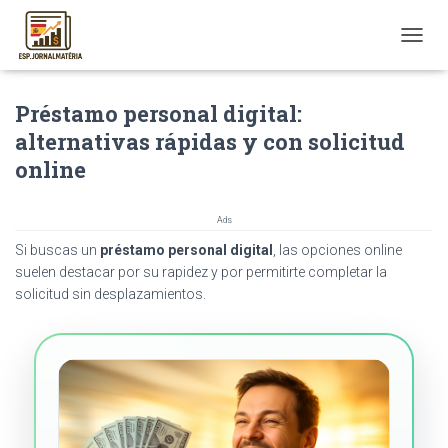
T
O
G
Préstamo personal digital:
G
L
alternativas rápidas y con solicitud
E
online
N
A
V
I
Ads
G
Si buscas un
préstamo personal digital
, las opciones online
A
suelen destacar por su rapidez y por permitirte completar la
T
solicitud sin desplazamientos.
I
O
N