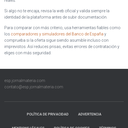
reales.
Si algo no te encaja, revisa la web oficial y valida siempre la
identidad de la plataforma antes de subir documentación.
Para comparar con más criterio, usa herramientas fiables como
los
comparadores y simuladores del Banco de España
y
comprueba si la oferta sigue siendo asumible incluso con
imprevistos. Así reduces prisas, evitas errores de contratación y
eliges con más seguridad.
esp.jornalmateria.com
contato@esp.jornalmateria.com
POLÍTICA DE PRIVACIDAD
ADVERTENCIA