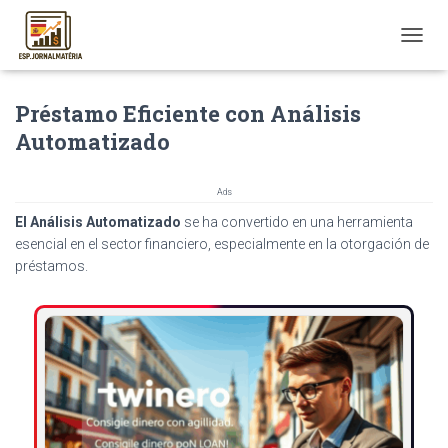
T
O
G
Préstamo Eficiente con Análisis
G
L
Automatizado
E
N
A
Ads
V
El Análisis Automatizado
se ha convertido en una herramienta
I
G
esencial en el sector financiero, especialmente en la otorgación de
A
préstamos.
T
I
O
N