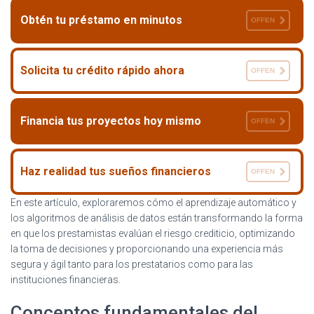
Obtén tu préstamo en minutos
OFFEN
Solicita tu crédito rápido ahora
OFFEN
Financia tus proyectos hoy mismo
OFFEN
Haz realidad tus sueños financieros
OFFEN
En este artículo, exploraremos cómo el aprendizaje automático y
los algoritmos de análisis de datos están transformando la forma
en que los prestamistas evalúan el riesgo crediticio, optimizando
la toma de decisiones y proporcionando una experiencia más
segura y ágil tanto para los prestatarios como para las
instituciones financieras.
Conceptos fundamentales del