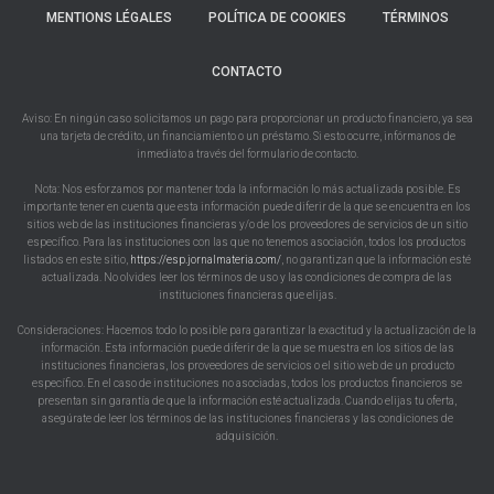
MENTIONS LÉGALES
POLÍTICA DE COOKIES
TÉRMINOS
CONTACTO
Aviso: En ningún caso solicitamos un pago para proporcionar un producto financiero, ya sea
una tarjeta de crédito, un financiamiento o un préstamo. Si esto ocurre, infórmanos de
inmediato a través del formulario de contacto.
Nota: Nos esforzamos por mantener toda la información lo más actualizada posible. Es
importante tener en cuenta que esta información puede diferir de la que se encuentra en los
sitios web de las instituciones financieras y/o de los proveedores de servicios de un sitio
específico. Para las instituciones con las que no tenemos asociación, todos los productos
listados en este sitio,
https://esp.jornalmateria.com/
, no garantizan que la información esté
actualizada. No olvides leer los términos de uso y las condiciones de compra de las
instituciones financieras que elijas.
Consideraciones: Hacemos todo lo posible para garantizar la exactitud y la actualización de la
información. Esta información puede diferir de la que se muestra en los sitios de las
instituciones financieras, los proveedores de servicios o el sitio web de un producto
específico. En el caso de instituciones no asociadas, todos los productos financieros se
presentan sin garantía de que la información esté actualizada. Cuando elijas tu oferta,
asegúrate de leer los términos de las instituciones financieras y las condiciones de
adquisición.