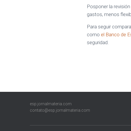
Posponer la revisión
gastos, menos flexibi
Para seguir comparan
como
el Banco de 
seguridad.
esp.jornalmateria.com
contato@esp.jornalmateria.com