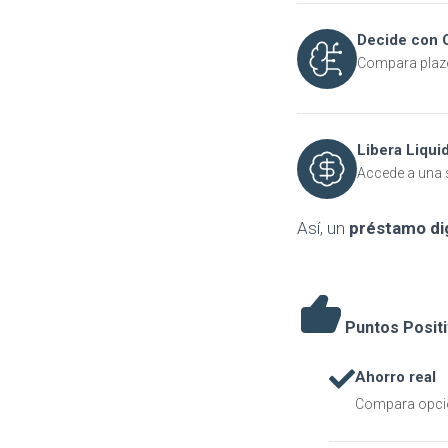
Decide con C
Compara plazo
Libera Liqui
Accede a una s
Así, un
préstamo dig
Puntos Posit
Ahorro real
Compara opcion