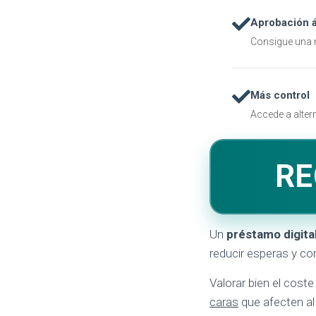
Aprobación á
Consigue una r
Más control
Accede a alter
RE
Un
préstamo digita
reducir esperas y co
Valorar bien el coste
caras
que afecten al