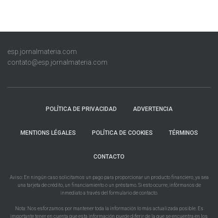
esp.jornalmateria.com
contato@esp.jornalmateria.com
POLÍTICA DE PRIVACIDAD
ADVERTENCIA
MENTIONS LÉGALES
POLÍTICA DE COOKIES
TÉRMINOS
CONTACTO
Aviso: En ningún caso solicitamos un pago para proporcionar un producto financiero, ya sea
una tarjeta de crédito, un financiamiento o un préstamo. Si esto ocurre, infórmanos de
inmediato a través del formulario de contacto.
Nota: Nos esforzamos por mantener toda la información lo más actualizada posible. Es
importante tener en cuenta que esta información puede diferir de la que se encuentra en los