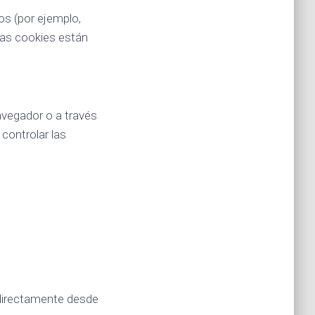
os (por ejemplo,
stas cookies están
avegador o a través
controlar las
 directamente desde