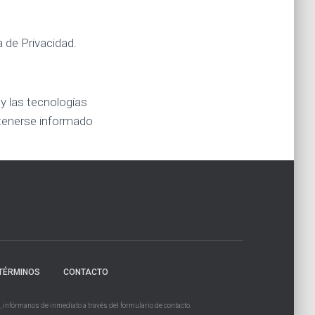
 de Privacidad.
 y las tecnologías
tenerse informado
TÉRMINOS
CONTACTO
, infórmanos de inmediato a través del formulario de contacto.