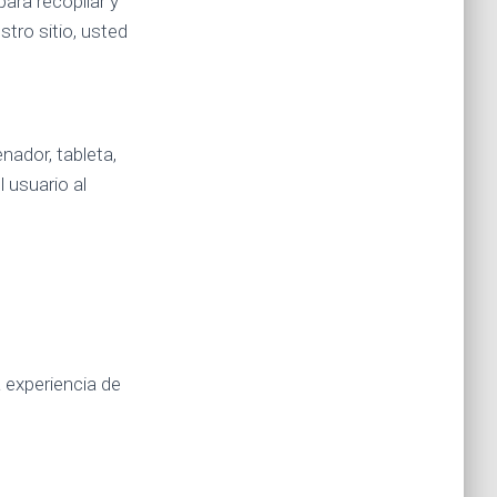
ara recopilar y
tro sitio, usted
ador, tableta,
l usuario al
 experiencia de