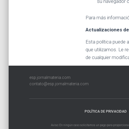
su navegador o 
Para más información
Actualizaciones de 
Esta política puede 
que utilizamos. Le 
de cualquier modific
esp.jornalmateria.com
contato@esp.jornalmateria.com
POLÍTICA DE PRIVACIDAD
Aviso: En ningún caso solicitamos un pago para proporcionar u