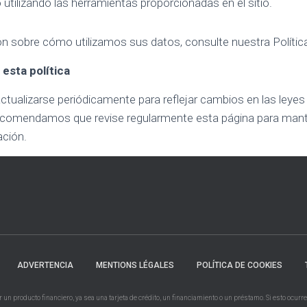
utilizando las herramientas proporcionadas en el sitio.
 sobre cómo utilizamos sus datos, consulte nuestra Política
esta política
actualizarse periódicamente para reflejar cambios en las leyes
recomendamos que revise regularmente esta página para man
ación.
ADVERTENCIA
MENTIONS LÉGALES
POLÍTICA DE COOKIES
n producto financiero, ya sea una tarjeta de crédito, un financiamiento o un préstamo. Si esto ocurre