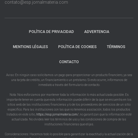
contato@esp.jornalmateria.com
POLÍTICA DE PRIVACIDAD
ADVERTENCIA
MENTIONS LÉGALES
POLÍTICA DE COOKIES
TÉRMINOS
CONTACTO
Aviso: En ningún caso solicitamos un pago para proporcionar un producto financiero, ya sea
una tarjeta de crédito, un financiamiento o un préstamo. Si esto ocurre, infórmanos de
inmediato a través del formulario de contacto.
Nota: Nos esforzamos por mantener toda la información lo más actualizada posible. Es
importante tener en cuenta que esta información puede diferir de la que se encuentra en los
sitios web de las instituciones financieras y/o de los proveedores de servicios de un sitio
específico. Para las instituciones con las que no tenemos asociación, todos los productos
listados en este sitio,
https://esp.jornalmateria.com/
, no garantizan que la información esté
actualizada. No olvides leer los términos de uso y las condiciones de compra de las
instituciones financieras que elijas.
Consideraciones: Hacemos todo lo posible para garantizar la exactitud y la actualización de la