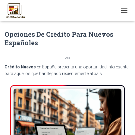
T
O
G
Opciones De Crédito Para Nuevos
G
L
Españoles
E
N
A
Ads
V
Crédito Nuevos
en España presenta una oportunidad interesante
I
G
para aquellos que han llegado recientemente al país.
A
T
I
O
N