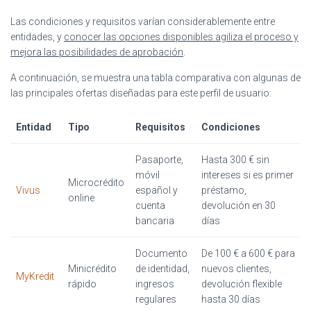
Las condiciones y requisitos varían considerablemente entre
entidades, y
conocer las opciones disponibles agiliza el proceso y
mejora las posibilidades de aprobación
.
A continuación, se muestra una tabla comparativa con algunas de
las principales ofertas diseñadas para este perfil de usuario:
Entidad
Tipo
Requisitos
Condiciones
Pasaporte,
Hasta 300 € sin
móvil
intereses si es primer
Microcrédito
Vivus
español y
préstamo,
online
cuenta
devolución en 30
bancaria
días
Documento
De 100 € a 600 € para
Minicrédito
de identidad,
nuevos clientes,
MyKredit
rápido
ingresos
devolución flexible
regulares
hasta 30 días