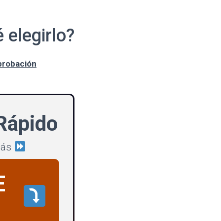
 elegirlo?
probación
Rápido
más
E