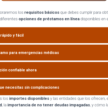
ploraremos los
requisitos básicos
que debes cumplir para ob
 diferentes
opciones de préstamos en línea
disponibles en e
 rápido y fácil
tamo para emergencias médicas
ción confiable ahora
que necesitas sin complicaciones
s los
importes disponibles
y las entidades que los ofrecen, 
ud
, la
importancia de no tener deudas impagadas
, y cómo 