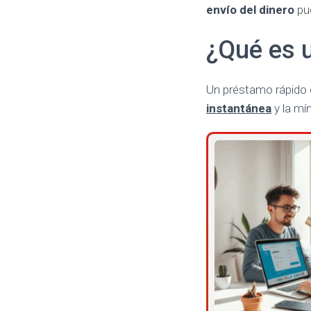
envío del dinero
pue
¿Qué es u
Un préstamo rápido 
instantánea
y la mí