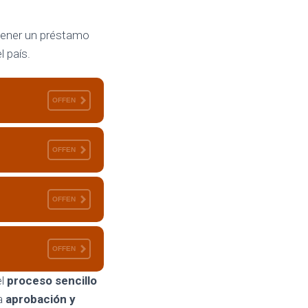
tener un préstamo
l país.
OFFEN
OFFEN
OFFEN
OFFEN
el
proceso sencillo
la
aprobación y