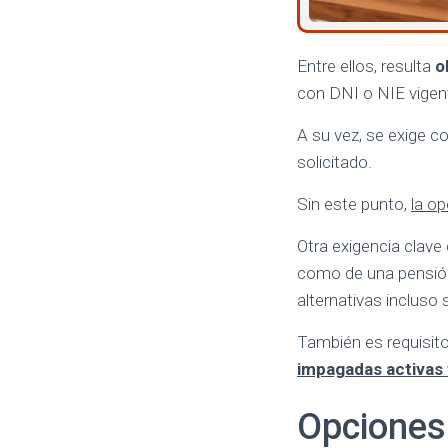
Entre ellos, resulta
o
con DNI o NIE vigente
A su vez, se exige c
solicitado.
Sin este punto,
la o
Otra exigencia clav
como de una pensión 
alternativas incluso
También es requisit
impagadas activas
Opciones