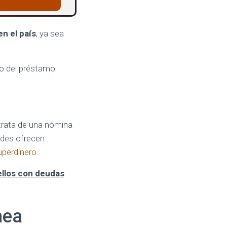
en el país
, ya sea
so del préstamo
 trata de una nómina
ades ofrecen
perdinero
.
llos con deudas
nea