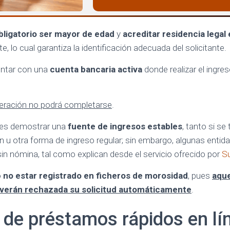
bligatorio ser mayor de edad
y
acreditar residencia legal 
, lo cual garantiza la identificación adecuada del solicitante.
ontar con una
cuenta bancaria activa
donde realizar el ingre
peración no podrá completarse
.
e es demostrar una
fuente de ingresos estables
, tanto si se
u otra forma de ingreso regular; sin embargo, algunas entid
 sin nómina, tal como explican desde el servicio ofrecido por
Su
o
no estar registrado en ficheros de morosidad
, pues
aque
 verán rechazada su solicitud automáticamente
.
 de préstamos rápidos en lí