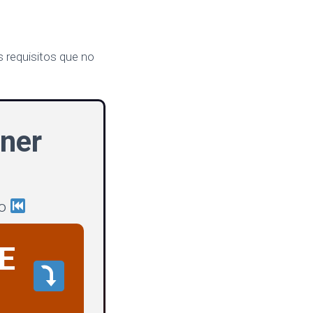
 requisitos que no
ner
fo
E