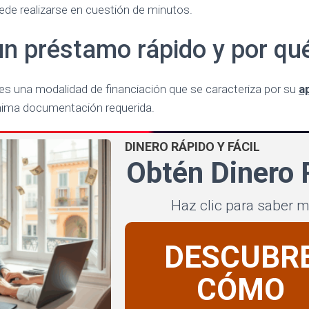
de realizarse en cuestión de minutos.
n préstamo rápido y por qué
es una modalidad de financiación que se caracteriza por su
a
nima documentación requerida.
DINERO RÁPIDO Y FÁCIL
Obtén Dinero 
Haz clic para saber 
DESCUBR
CÓMO