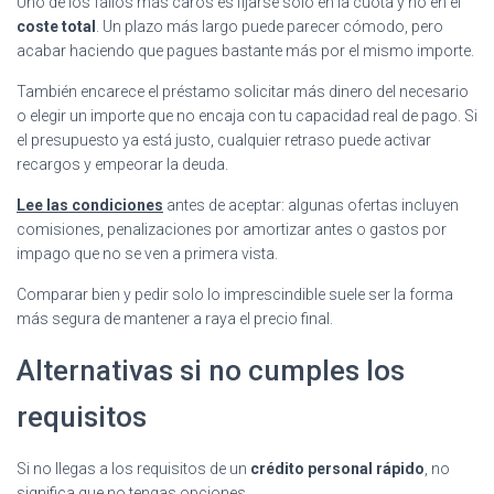
Uno de los fallos más caros es fijarse solo en la cuota y no en el
coste total
. Un plazo más largo puede parecer cómodo, pero
acabar haciendo que pagues bastante más por el mismo importe.
También encarece el préstamo solicitar más dinero del necesario
o elegir un importe que no encaja con tu capacidad real de pago. Si
el presupuesto ya está justo, cualquier retraso puede activar
recargos y empeorar la deuda.
Lee las condiciones
antes de aceptar: algunas ofertas incluyen
comisiones, penalizaciones por amortizar antes o gastos por
impago que no se ven a primera vista.
Comparar bien y pedir solo lo imprescindible suele ser la forma
más segura de mantener a raya el precio final.
Alternativas si no cumples los
requisitos
Si no llegas a los requisitos de un
crédito personal rápido
, no
significa que no tengas opciones.