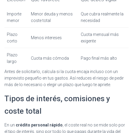
Importe
Menor deuda y menos
Que cubra realmente la
menor
coste total
necesidad
Plazo
Cuota mensual más
Menos intereses
corto
exigente
Plazo
Cuota más cómoda
Pago final más alto
largo
Antes de solicitarlo, calcula si la cuota encaja incluso con un
imprevisto pequeño en tus gastos. Así reduces el riesgo de pedir
más de lo necesario o elegir un plazo que luego te apriete.
Tipos de interés, comisiones y
coste total
En un
crédito personal rápido
, el coste real no se mide solo por
el tipo de interés, sino por todo lo que pagas durante la vida del