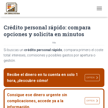
T
O
G
Crédito personal rápido: compara
G
L
opciones y solicita en minutos
E
N
Ads
A
V
Si buscas un
crédito personal rápido
, compara primero el coste
I
total: intereses, comisiones y posibles gastos por apertura o
G
gestión.
A
T
I
Recibe el dinero en tu cuenta en solo 1
O
OFFEN
hora, ¡descubre cómo!
N
Consigue ese dinero urgente sin
complicaciones, accede ya a la
OFFEN
información.