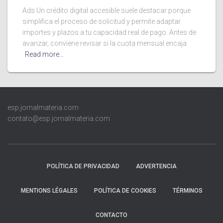
Ads Un crédito digital accesible suele destacar porque
simplifica el proceso de solicitud y permite adaptar
importes y plazos a tu capacidad real de pago. Antes de
avanzar, conviene revisar si la cuota mensual encaja
Read more…
esp.jornalmateria.com
contato@esp.jornalmateria.com
POLÍTICA DE PRIVACIDAD
ADVERTENCIA
MENTIONS LÉGALES
POLÍTICA DE COOKIES
TÉRMINOS
CONTACTO