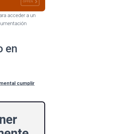
OFFEN
para acceder a un
ocumentación
o en
mental cumplir
ner
lmente