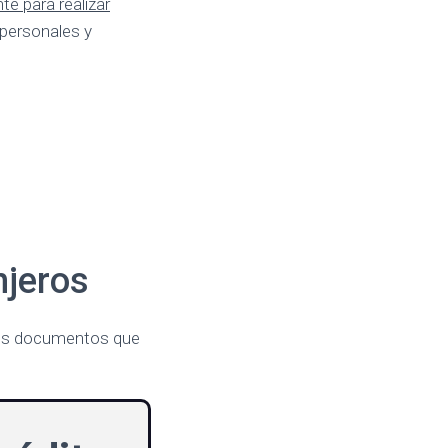
nte para realizar
 personales y
njeros
rtos documentos que