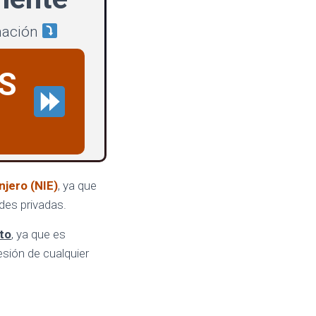
mación
S
njero (NIE)
, ya que
des privadas.
to
, ya que es
esión de cualquier