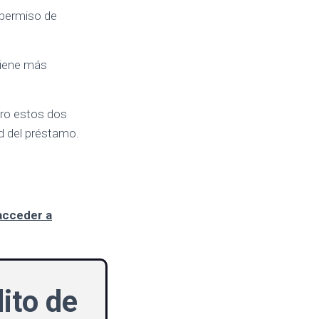
n permiso de
 tiene más
.
ero estos dos
ad del préstamo.
acceder a
ito de